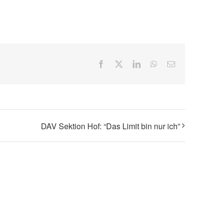
Facebook
X
LinkedIn
WhatsApp
Email
DAV Sektion Hof: “Das Limit bin nur ich”