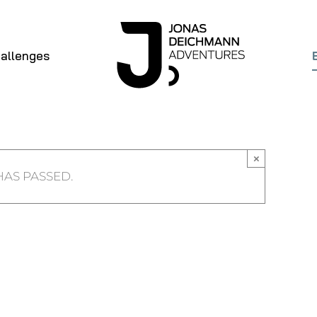
allenges
×
HAS PASSED.