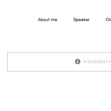
Skip
to
content
About me
Speaker
Ch
THIS EVENT 