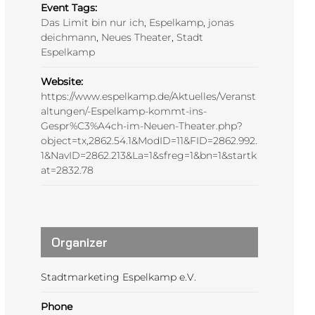
Event Tags:
Das Limit bin nur ich
,
Espelkamp
,
jonas
deichmann
,
Neues Theater
,
Stadt
Espelkamp
Website:
https://www.espelkamp.de/Aktuelles/Veranst
altungen/-Espelkamp-kommt-ins-
Gespr%C3%A4ch-im-Neuen-Theater.php?
object=tx,2862.54.1&ModID=11&FID=2862.992.
1&NavID=2862.213&La=1&sfreg=1&bn=1&startk
at=2832.78
Organizer
Stadtmarketing Espelkamp e.V.
Phone