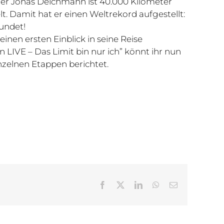
ler Jonas Deichmann ist 40.000 Kilometer
 Damit hat er einen Weltrekord aufgestellt:
rundet!
 einen ersten Einblick in seine Reise
IVE – Das Limit bin nur ich” könnt ihr nun
nzelnen Etappen berichtet.
Facebook
X
LinkedIn
WhatsApp
Email