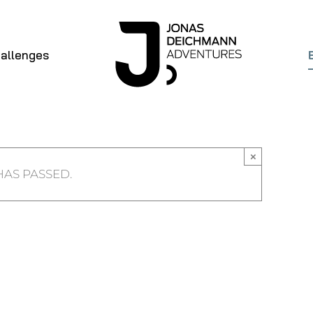
allenges
×
HAS PASSED.