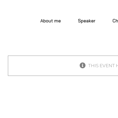
Skip
to
content
About me
Speaker
Ch
THIS EVENT 